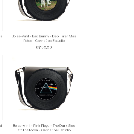
ás
Bolsa-Vinil - Bad Bunny - Debí Tirar Más
Fotos - Carnaúba Estúdio
R$150,00
nd
Bolsa-Vinil - Pink Floyd - The Dark Side
Of The Moon - Carnaúba Estúdio