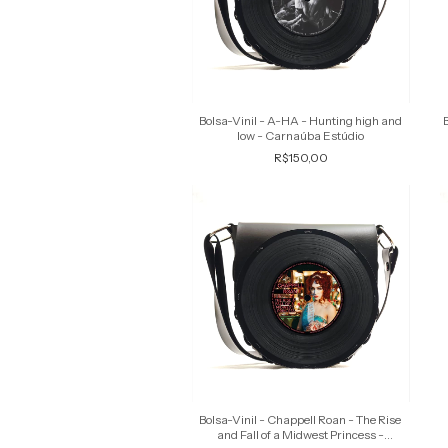
Bolsa-Vinil - A-HA - Hunting high and
low - Carnaúba Estúdio
R$150,00
Bolsa-Vinil - Chappell Roan - The Rise
and Fall of a Midwest Princess -