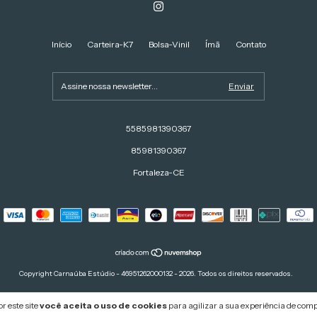
Início
Carteira-K7
Bolsa-Vinil
Ímã
Contato
5585981390367
85981390367
Fortaleza-CE
Copyright Carnaúba Estúdio - 46951262000132 - 2026. Todos os direitos reservados.
r este site
você aceita o uso de cookies
para agilizar a sua experiência de com