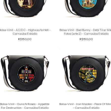
Bolsa-Vinil - AC/DC - Highway to Hell -
Bolsa-Vinil - Bad Bunny - Debí Tirar M
Carnaúba Estúdio
Fotos (arte 2) - Carnaúba Estúdio
R$150,00
R$150,00
Bolsa-Vinil - Guns N Roses - Appetite
Bolsa-Vinil - Iron Maiden - Piece Of Mi
For Destruction - Carnaúba Estúdio
- Carnaúba Estúdio