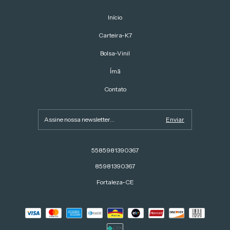
Início
Carteira-K7
Bolsa-Vinil
Ímã
Contato
5585981390367
85981390367
Fortaleza-CE