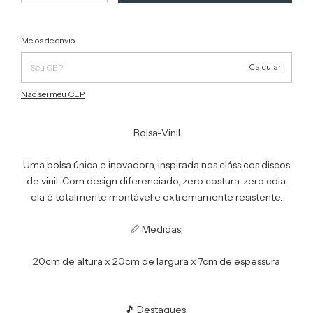
Alterar CEP
Entregas para o CEP:
Meios de envio
Calcular
Não sei meu CEP
Bolsa-Vinil
Uma bolsa única e inovadora, inspirada nos clássicos discos
de vinil. Com design diferenciado, zero costura, zero cola,
ela é totalmente montável e extremamente resistente.
📏 Medidas:
20cm de altura x 20cm de largura x 7cm de espessura
🎵 Destaques: