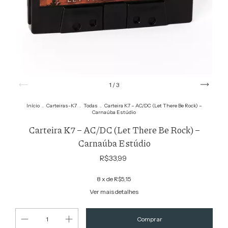
1
/
3
Início
.
Carteiras-K7
.
Todas
.
Carteira K7 – AC/DC (Let There Be Rock) –
Carnaúba Estúdio
Carteira K7 – AC/DC (Let There Be Rock) –
Carnaúba Estúdio
R$33,99
8
x de
R$5,15
Ver mais detalhes