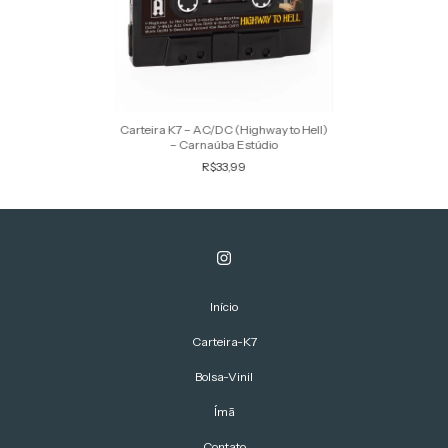
Carteira K7 – AC/DC (Highway to Hell)
– Carnaúba Estúdio
R$33,99
Início
Carteira-K7
Bolsa-Vinil
Ímã
Contato