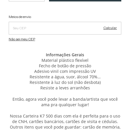
Alterar CEP
Entregas para o CEP:
Meios de envio
Calcular
Não sei meu CEP
Informações Gerais
Material plástico flexível
Fecho de botão de pressão
Adesivo vinil com impressão UV
Resistente a água, suor, álcool 70%…
Resistente à luz do sol (não desbota)
Resiste a leves arranhões
Então, agora você pode levar a banda/artista que você
ama pra qualquer lugar!
Nossa Carteira K7 500 dias com ela é perfeita para o uso
de CNH, cartões bancários, cartões de visita e cédulas.
Outros itens que você pode guardar: cartão de memória,