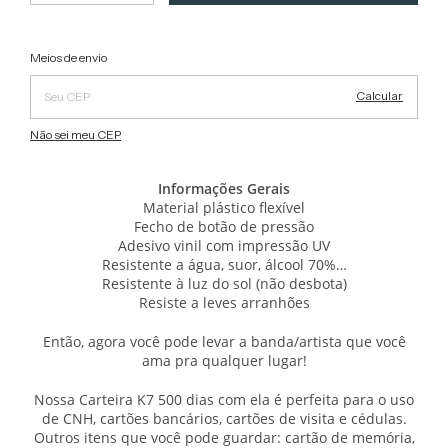
Alterar CEP
Entregas para o CEP:
Meios de envio
Calcular
Não sei meu CEP
Informações Gerais
Material plástico flexível
Fecho de botão de pressão
Adesivo vinil com impressão UV
Resistente a água, suor, álcool 70%…
Resistente à luz do sol (não desbota)
Resiste a leves arranhões
Então, agora você pode levar a banda/artista que você
ama pra qualquer lugar!
Nossa Carteira K7 500 dias com ela é perfeita para o uso
de CNH, cartões bancários, cartões de visita e cédulas.
Outros itens que você pode guardar: cartão de memória,