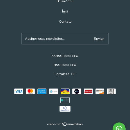
Bolsa-Vinil
Ímã
Contato
5585981390367
85981390367
Fortaleza-CE