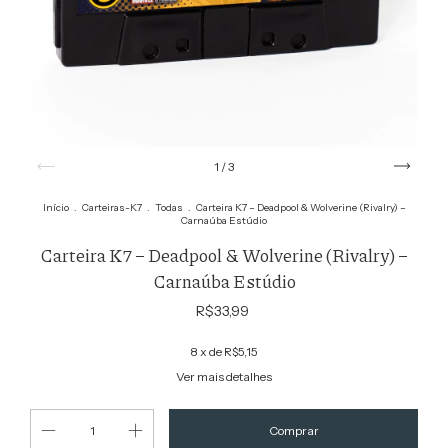
1
/
3
Início
.
Carteiras-K7
.
Todas
.
Carteira K7 – Deadpool & Wolverine (Rivalry) –
Carnaúba Estúdio
Carteira K7 – Deadpool & Wolverine (Rivalry) –
Carnaúba Estúdio
R$33,99
8
x de
R$5,15
Ver mais detalhes