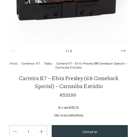
1
/
3
Início
.
Carteiras-K7
.
Todas
.
Carteira K7 – Elvis Presley (68 Comeback Special) –
Carnaúba Estúdio
Carteira K7 – Elvis Presley (68 Comeback
Special) – Carnaúba Estúdio
R$33,99
8
x de
R$5,15
Ver mais detalhes