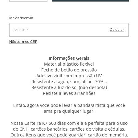
Alterar CEP
Entregas para o CEP:
Meios de envio
Calcular
Não sei meu CEP
Informações Gerais
Material plástico flexível
Fecho de botão de pressão
Adesivo vinil com impressão UV
Resistente a água, suor, álcool 70%…
Resistente à luz do sol (não desbota)
Resiste a leves arranhões
Então, agora você pode levar a banda/artista que você
ama pra qualquer lugar!
Nossa Carteira K7 500 dias com ela é perfeita para o uso
de CNH, cartões bancários, cartões de visita e cédulas.
Outros itens que você pode guardar: cartão de memória,