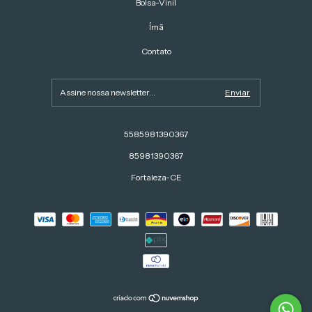
Bolsa-Vinil
Ímã
Contato
5585981390367
85981390367
Fortaleza-CE